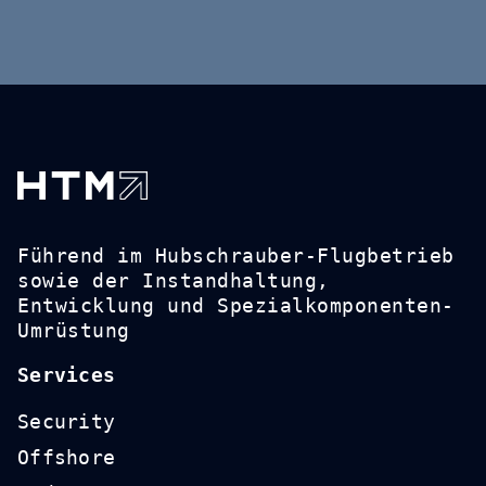
office-
muenchen@htm.de
+49 (0)89 649 5550 0
KONTAKT
Führend im Hubschrauber-Flugbetrieb
sowie der Instandhaltung,
Entwicklung und Spezialkomponenten-
Umrüstung
Services
Security
Offshore